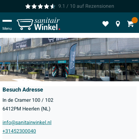
9.1
/ 10
auf
Rezensionen
Menu
Besuch Adresse
In de Cramer 100 / 102
6412PM Heerlen (NL)
info@sanitairwinkel.nl
+31452300040