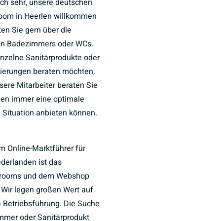
uch sehr, unsere deutschen
oom in Heerlen willkommen
ten Sie gern über die
ten Badezimmers oder WCs.
inzelne Sanitärprodukte oder
ierungen beraten möchten,
nsere Mitarbeiter beraten Sie
hnen immer eine optimale
e Situation anbieten können.
m Online-Marktführer für
ederlanden ist das
wrooms und dem Webshop
. Wir legen großen Wert auf
e Betriebsführung. Die Suche
mer oder Sanitärprodukt