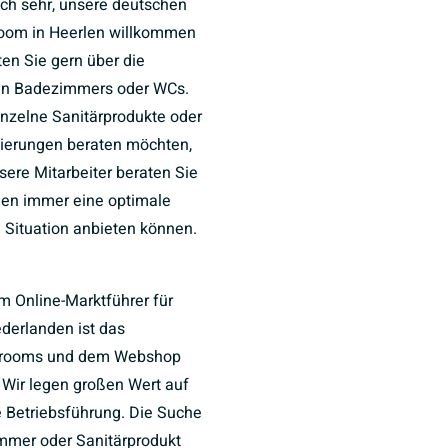
uch sehr, unsere deutschen
oom in Heerlen willkommen
ten Sie gern über die
ten Badezimmers oder WCs.
inzelne Sanitärprodukte oder
ierungen beraten möchten,
nsere Mitarbeiter beraten Sie
hnen immer eine optimale
e Situation anbieten können.
m Online-Marktführer für
ederlanden ist das
wrooms und dem Webshop
. Wir legen großen Wert auf
e Betriebsführung. Die Suche
mer oder Sanitärprodukt