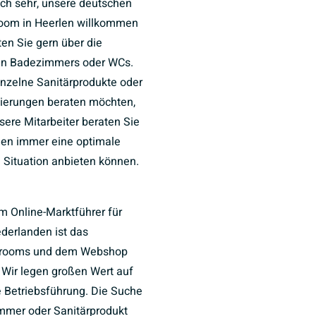
uch sehr, unsere deutschen
oom in Heerlen willkommen
ten Sie gern über die
ten Badezimmers oder WCs.
inzelne Sanitärprodukte oder
ierungen beraten möchten,
nsere Mitarbeiter beraten Sie
hnen immer eine optimale
e Situation anbieten können.
m Online-Marktführer für
ederlanden ist das
wrooms und dem Webshop
. Wir legen großen Wert auf
e Betriebsführung. Die Suche
mer oder Sanitärprodukt