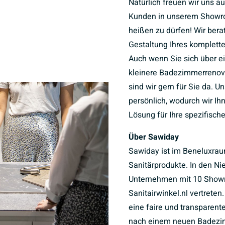
Natürlich freuen wir uns a
Kunden in unserem Showr
heißen zu dürfen! Wir bera
Gestaltung Ihres komplet
Auch wenn Sie sich über e
kleinere Badezimmerrenov
sind wir gern für Sie da. U
persönlich, wodurch wir I
Lösung für Ihre spezifisch
Über Sawiday
Sawiday ist im Beneluxrau
Sanitärprodukte. In den Ni
Unternehmen mit 10 Sho
Sanitairwinkel.nl vertreten
eine faire und transparent
nach einem neuen Badezim