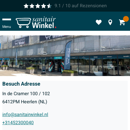
9.1
/ 10
auf
Rezensionen
Menu
Besuch Adresse
In de Cramer 100 / 102
6412PM Heerlen (NL)
info@sanitairwinkel.nl
+31452300040