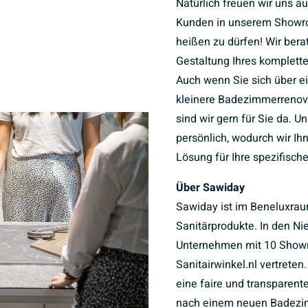
Natürlich freuen wir uns a
Kunden in unserem Showr
heißen zu dürfen! Wir bera
Gestaltung Ihres komplet
Auch wenn Sie sich über e
kleinere Badezimmerrenov
sind wir gern für Sie da. U
persönlich, wodurch wir I
Lösung für Ihre spezifisch
Über Sawiday
Sawiday ist im Beneluxrau
Sanitärprodukte. In den Ni
Unternehmen mit 10 Sho
Sanitairwinkel.nl vertreten
eine faire und transparent
nach einem neuen Badezim