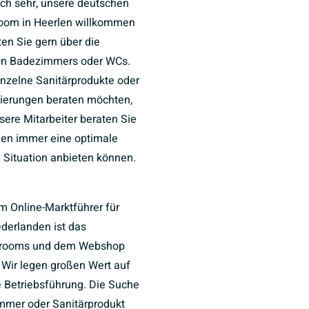
uch sehr, unsere deutschen
oom in Heerlen willkommen
ten Sie gern über die
ten Badezimmers oder WCs.
inzelne Sanitärprodukte oder
ierungen beraten möchten,
nsere Mitarbeiter beraten Sie
hnen immer eine optimale
e Situation anbieten können.
m Online-Marktführer für
ederlanden ist das
wrooms und dem Webshop
. Wir legen großen Wert auf
e Betriebsführung. Die Suche
mer oder Sanitärprodukt