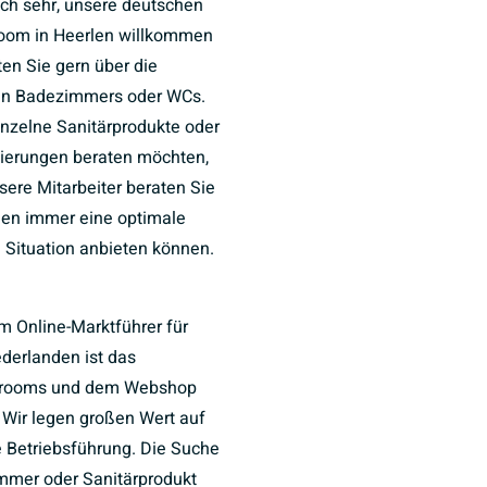
uch sehr, unsere deutschen
oom in Heerlen willkommen
ten Sie gern über die
ten Badezimmers oder WCs.
inzelne Sanitärprodukte oder
ierungen beraten möchten,
nsere Mitarbeiter beraten Sie
hnen immer eine optimale
e Situation anbieten können.
m Online-Marktführer für
ederlanden ist das
wrooms und dem Webshop
. Wir legen großen Wert auf
e Betriebsführung. Die Suche
mer oder Sanitärprodukt