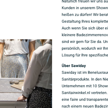
Natürlich freuen wir uns a
Kunden in unserem Showr
heißen zu dürfen! Wir bera
Gestaltung Ihres komplet
Auch wenn Sie sich über e
kleinere Badezimmerrenov
sind wir gern für Sie da. U
persönlich, wodurch wir I
Lösung für Ihre spezifisch
Über Sawiday
Sawiday ist im Beneluxrau
Sanitärprodukte. In den Ni
Unternehmen mit 10 Sho
Sanitairwinkel.nl vertreten
eine faire und transparent
nach einem neuen Badezim