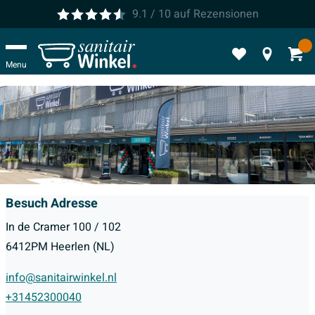
9.1
/ 10
auf
Rezensionen
Menu
Besuch Adresse
In de Cramer 100 / 102
6412PM Heerlen (NL)
info@sanitairwinkel.nl
+31452300040